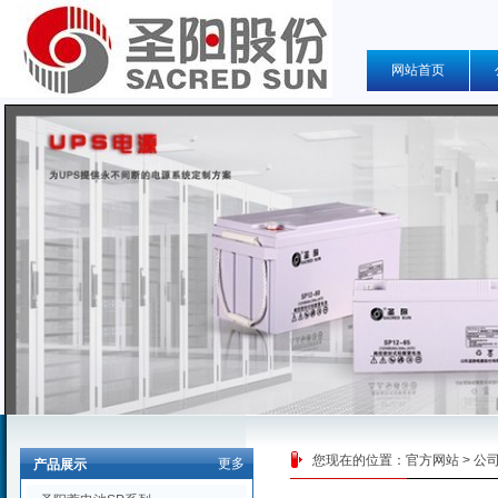
网站首页
您现在的位置：
官方网站
>
公
更多
产品展示