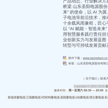
产品动态、行业解决方
桥梁 山东圣阳电源股份
来” 的使命，以 AI
子电池等前沿技术，推
十余载风雨兼程，匠心
以 “AI 赋能・智造
用智慧服务践行责任担
业创新实力与发展蓝图
转型与可持续发展贡献
附件下载：
www.sacredson.cn
标签：
山东圣阳电源股份有限
关于我们
联系
|
|
Copyright © 2002-2016
服务时间：
周一至周六 08:30 — 20:00
全
欧瑞克蓄电池
三瑞蓄电池
VISION蓄电池
圣阳蓄电池
csb蓄电池
理士蓄电池
长