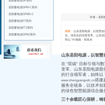
圣阳蓄电池SP系列
圣阳蓄电池GFM-C系列
圣阳蓄电池GFMD-C
作者：圣阳蓄电
圣阳蓄电池FT系列
圣阳蓄电池FTJ系列
摘要：
山东圣阳电源，以智慧创新
圣阳蓄电池GFMJ系列
化、绿色化的深度变革。山东圣
终以 “AI 赋能・智造未
山东圣阳电源，以智慧
在 “双碳” 目标引领
变革。山东圣阳电源股份
的行业领军者，始终以 
搭建
www.shengyangxdc.cn
服务全链条，以技术创
的绿色智慧能源综合服
三十余载匠心深耕，铸